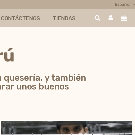
Español
CONTÁCTENOS
TIENDAS
rú
a quesería, y también
arar unos buenos