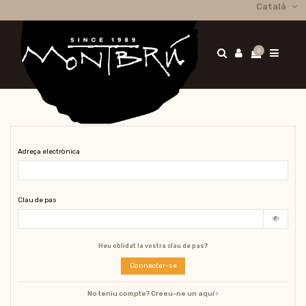
Català
0
Adreça electrònica
Clau de pas
Heu oblidat la vostra clau de pas?
Connectar-se
No teniu compte? Creeu-ne un aquí