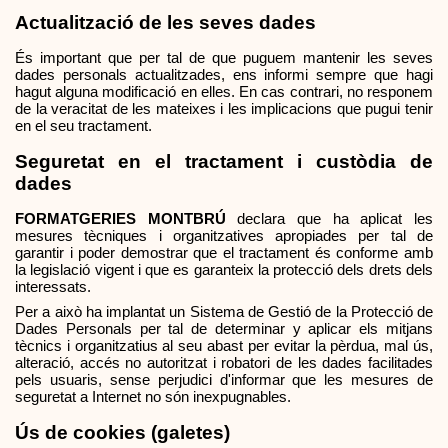
Actualització de les seves dades
És important que per tal de que puguem mantenir les seves 
dades personals actualitzades, ens informi sempre que hagi 
hagut alguna modificació en elles. En cas contrari, no responem 
de la veracitat de les mateixes i les implicacions que pugui tenir 
en el seu tractament.
Seguretat en el tractament i custòdia de 
dades
FORMATGERIES MONTBRÚ
 declara que ha aplicat les 
mesures tècniques i organitzatives apropiades per tal de 
garantir i poder demostrar que el tractament és conforme amb 
la legislació vigent i que es garanteix la protecció dels drets dels 
interessats. 
Per a això ha implantat un Sistema de Gestió de la Protecció de 
Dades Personals per tal de determinar y aplicar els mitjans 
tècnics i organitzatius al seu abast per evitar la pèrdua, mal ús, 
alteració, accés no autoritzat i robatori de les dades facilitades 
pels usuaris, sense perjudici d'informar que les mesures de 
seguretat a Internet no són inexpugnables.
Ús de cookies (galetes)