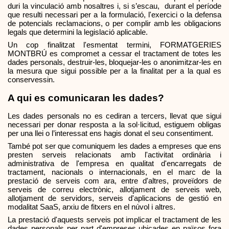
duri la vinculació amb nosaltres i, si s’escau,  durant el període 
que resulti necessari per a la formulació, l'exercici o la defensa 
de potencials reclamacions, o per complir amb les obligacions 
legals que determini la legislació aplicable.
Un cop finalitzat l'esmentat termini, FORMATGERIES 
MONTBRÚ es compromet a cessar el tractament de totes les 
dades personals, destruir-les, bloquejar-les o anonimitzar-les en 
la mesura que sigui possible per a la finalitat per a la qual es 
conservessin.
A qui es comunicaran les dades?
Les dades personals no es cediran a tercers, llevat que sigui 
necessari per donar resposta a la sol·licitud, estiguem obligas 
per una llei o l’interessat ens hagis donat el seu consentiment. 
També pot ser que comuniquem les dades a empreses que ens 
presten serveis relacionats amb l'activitat ordinària i 
administrativa de l'empresa en qualitat d'encarregats de 
tractament, nacionals o internacionals, en el marc de la 
prestació de serveis com ara, entre d'altres, proveïdors de 
serveis de correu electrònic, allotjament de serveis web, 
allotjament de servidors, serveis d'aplicacions de gestió en 
modalitat SaaS, arxiu de fitxers en el núvol i altres.
La prestació d'aquests serveis pot implicar el tractament de les 
dades personals per part d'empreses ubicades en països fora 