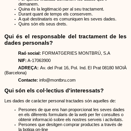
demanem.
Quina és la legitimació per al seu tractament.
Durant quant de temps els conservem.
A què destinataris es comuniquen les seves dades.
Quins són els seus drets.
Qui és el responsable del tractament de les 
dades personals?
Raó social: 
FORMATGERIES MONTBRÚ, S.A
NIF:
 A-17063900
ADREÇA: 
Av. del Prat 16, Pol. Ind. El Prat 08180 MOIÀ 
(Barcelona)
Contacte:
info@montbru.com
Qui són els col·lectius d'interessats?
Les dades de caràcter personal tractades són aquelles de:
Persones de que ens han proporcionat les seves dades 
en els diferents formularis de la web per fer consultes o 
obtenir informació sobre els nostres serveis i activitats.
Persones que desitgen comprar productes a través de 
la botiga on-line