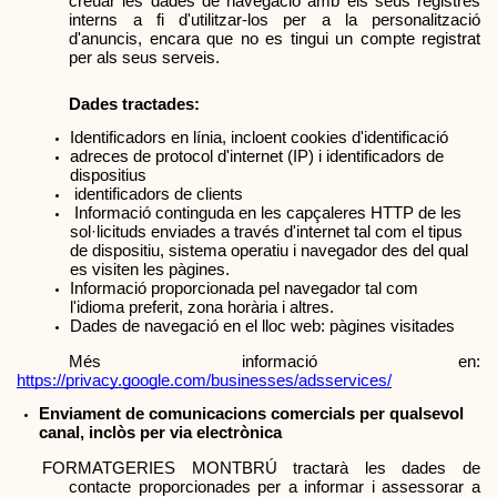
creuar les dades de navegació amb els seus registres 
interns a fi d'utilitzar-los per a la personalització 
d'anuncis, encara que no es tingui un compte registrat 
per als seus serveis.
Dades tractades:
Identificadors en línia, incloent cookies d'identificació
adreces de protocol d'internet (IP) i identificadors de 
dispositius
 identificadors de clients
 Informació continguda en les capçaleres HTTP de les 
sol·licituds enviades a través d'internet tal com el tipus 
de dispositiu, sistema operatiu i navegador des del qual 
es visiten les pàgines.
Informació proporcionada pel navegador tal com 
l'idioma preferit, zona horària i altres.
Dades de navegació en el lloc web: pàgines visitades
Més informació en: 
https://privacy.google.com/businesses/adsservices/
Enviament de comunicacions comercials per qualsevol 
canal, inclòs per via electrònica 
FORMATGERIES MONTBRÚ tractarà les dades de 
contacte proporcionades per a informar i assessorar a 