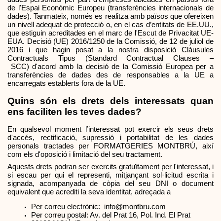
de l'Espai Econòmic Europeu (transferències internacionals de 
dades). Tanmateix, només es realitza amb països que ofereixen 
un nivell adequat de protecció o, en el cas d’entitats de EE.UU., 
que estiguin acreditades en el marc de l'Escut de Privacitat UE-
EUA. Decisió (UE) 2016/1250 de la Comissió, de 12 de juliol de 
2016 i que hagin posat a la nostra disposició Clàusules 
Contractuals Tipus (Standard Contractual Clauses –
 SCC) d'acord amb la decisió de la Comissió Europea per a 
transferències de dades des de responsables a la UE a 
encarregats establerts fora de la UE.
Quins són els drets dels interessats quan 
ens faciliten les teves dades?
En qualsevol moment l’interessat pot exercir els seus drets 
d'accés, rectificació, supressió i portabilitat de les dades 
personals tractades per FORMATGERIES MONTBRÚ, així 
com els d'oposició i limitació del seu tractament.
Aquests drets podran ser exercits gratuïtament per l'interessat, i 
si escau per qui el representi, mitjançant sol·licitud escrita i 
signada, acompanyada de còpia del seu DNI o document 
equivalent que acrediti la seva identitat, adreçada a
Per correu electrònic:  
info@montbru.com
Per correu postal: Av. del Prat 16, Pol. Ind. El Prat 