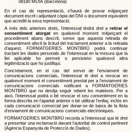
08180 MOIÀ (Barcelona)
En el cas de representació, s’haurà de provar mitjançant 
document escrit i adjuntant còpia del DNI o document equivalent 
que acrediti la seva representació.
A més dels anteriors drets, l'interessat tindrà dret a 
retirar el 
consentiment atorgat
 en qualsevol moment mitjançant el 
procediment abans descrit, sense que aquesta retirada de 
consentiment afecti la licitud del tractament anterior a la retirada 
d'aquest. FORMATGERIES MONTBRÚ podrà continuar 
tractant les dades personals de l'interessat en la mesura que la 
llei aplicable ho permeti o persisteixi qualsevol altra 
legitimització que ho justifiqui.
Concretament, en el cas del servei de l'enviament de 
comunicacions comercials, l'interessat té dret a revocar en 
qualsevol moment el consentiment prestat per a l'enviament de 
comunicacions comercials notificant a FORMATGERIES 
MONTBRÚ que no desitja seguir rebent les mateixes. Per a 
això, l'interessat podrà o bé revocar el seu consentiment en la 
forma descrita en l'apartat anterior o bé utilitzar l'enllaç inclòs en 
cada comunicació comercial per donar-se de baixa de la llista 
d'enviament de comunicacions comercials electròniques.
FORMATGERIES MONTBRÚ recorda a l'interessat que té dret 
a presentar una reclamació davant l'autoritat de control pertinent 
(Agència Espanyola de Protecció de Dades).