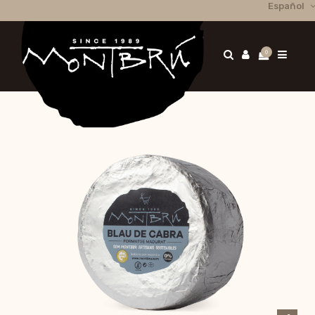
Español
0
Inicio
Nuestros quesos
Queso de cabra
Azul de Cabra 3,5 Kg