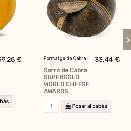
59,28 €
33,44 €
Formatge de Cabra
Sarró de Cabra
SUPERGOLD
WORLD CHEESE
AWARDS
abàs
Posar al cabàs