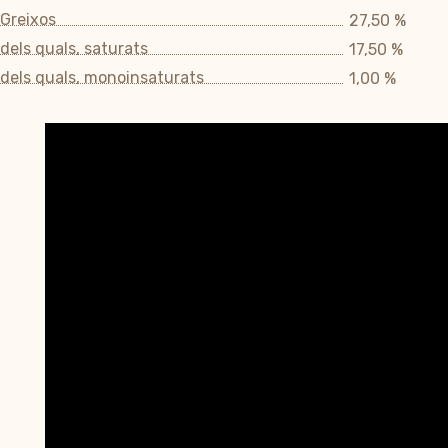
Greixos
27,50 %
dels quals, saturats
17,50 %
dels quals, monoinsaturats
1,00 %