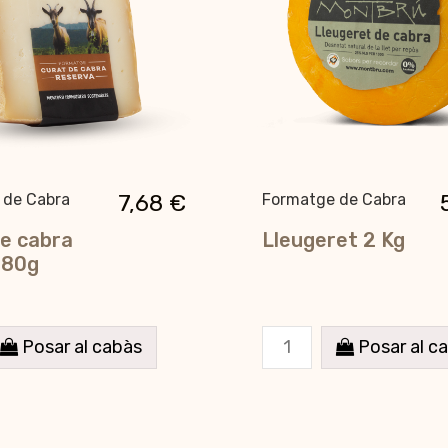
7,68 €
 de Cabra
Formatge de Cabra
e cabra
Lleugeret 2 Kg
180g
Posar al cabàs
Posar al c