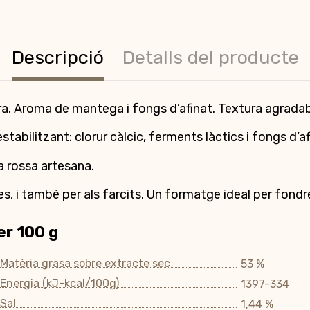
Descripció
Detalls del producte
ra. Aroma de mantega i fongs d’afinat. Textura agrad
stabilitzant: clorur càlcic, ferments làctics i fongs d’af
a rossa artesana.
es, i també per als farcits. Un formatge ideal per fondr
er 100 g
Matèria grasa sobre extracte sec
53 %
Energia (kJ-kcal/100g)
1397-334
Sal
1,44 %