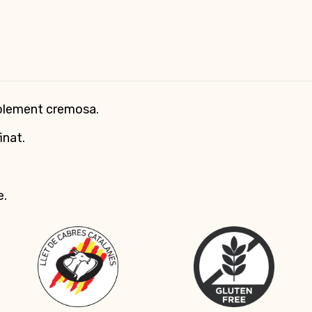
ablement cremosa.
inat.
e.